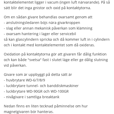
kontaktelementet ligger i vacum (ingen luft närvarande). På så
sätt blir det inga gnistor och oxid på kontaktytorna.
Om en sådan givare behandlas ovarsamt genom att
- anslutningsledaren böjs nära givarkroppen
- slag eller annan mekanisk påverkan som klämning
- ovarsam hantering i lager eller servicebil
så kan glascylindern spricka och då kommer luft in i cylindern
och i kontakt med kontaktelementet som då oxideras.
Oxidation på kontaktytorna gör att givaren får dålig funktion
och kan både "svetsa" fast i slutet läge eller ge dålig slutning
vid påverkan.
Givare som är uppbyggt på detta sätt är
- huvbrytare WD-6/7/8/9
- luckbrytare tunnel- och banddiskmaskiner
- luckbrytare WD-90GR och WD-100GR
- nivågivare i samtliga breaktank
Nedan finns en liten tecknad påminnelse om hur
magnetgivaren bör hanteras.