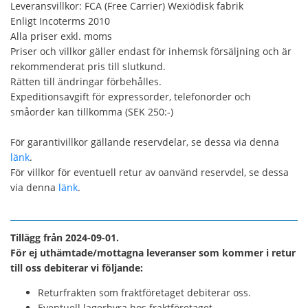
Leveransvillkor: FCA (Free Carrier) Wexiödisk fabrik
Enligt Incoterms 2010
Alla priser exkl. moms
Priser och villkor gäller endast för inhemsk försäljning och är
rekommenderat pris till slutkund.
Rätten till ändringar förbehålles.
Expeditionsavgift för expressorder, telefonorder och
småorder kan tillkomma (SEK 250:-)
För garantivillkor gällande reservdelar, se dessa via denna
länk
.
För villkor för eventuell retur av oanvänd reservdel, se dessa
via denna
länk
.
Tillägg från 2024-09-01.
För ej uthämtade/mottagna leveranser som kommer i retur
till oss debiterar vi följande:
Returfrakten som fraktföretaget debiterar oss.
Eventuell lagerhyra hos fraktföretaget.