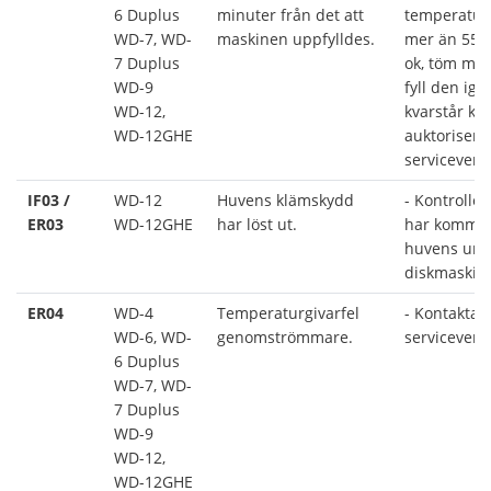
6 Duplus
minuter från det att
temperatur,
WD-7, WD-
maskinen uppfylldes.
mer än 55°
7 Duplus
ok, töm ma
WD-9
fyll den ige
WD-12,
kvarstår ko
WD-12GHE
auktorisera
serviceverk
IF03 /
WD-12
Huvens klämskydd
- Kontroller
ER03
WD-12GHE
har löst ut.
har kommit
huvens und
diskmaskin
ER04
WD-4
Temperaturgivarfel
- Kontakta 
WD-6, WD-
genomströmmare.
serviceverk
6 Duplus
WD-7, WD-
7 Duplus
WD-9
WD-12,
WD-12GHE