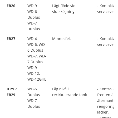
ER26
WD-9
Lågt flöde vid
- Kontakta 
WD-6
slutsköljning.
serviceverk
Duplus
WD-7
Duplus
ER27
WD-4
Minnesfel.
- Kontakta 
WD-6, WD-
serviceverk
6 Duplus
WD-7, WD-
7 Duplus
WD-9
WD-12,
WD-12GHE
IF29 /
WD-6
Låg nivå i
- Kontrollera
ER29
Duplus
recirkulerande tank
fronten är 
WD-7
återmontera
Duplus
rengöring så
läcker.
- Kontrollera