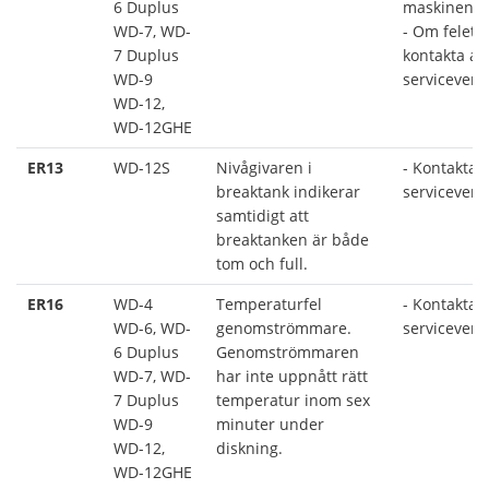
6 Duplus
maskinen ä
WD-7, WD-
- Om felet k
7 Duplus
kontakta au
WD-9
serviceverk
WD-12,
WD-12GHE
ER13
WD-12S
Nivågivaren i
- Kontakta 
breaktank indikerar
serviceverk
samtidigt att
breaktanken är både
tom och full.
ER16
WD-4
Temperaturfel
- Kontakta 
WD-6, WD-
genomströmmare.
serviceverk
6 Duplus
Genomströmmaren
WD-7, WD-
har inte uppnått rätt
7 Duplus
temperatur inom sex
WD-9
minuter under
WD-12,
diskning.
WD-12GHE