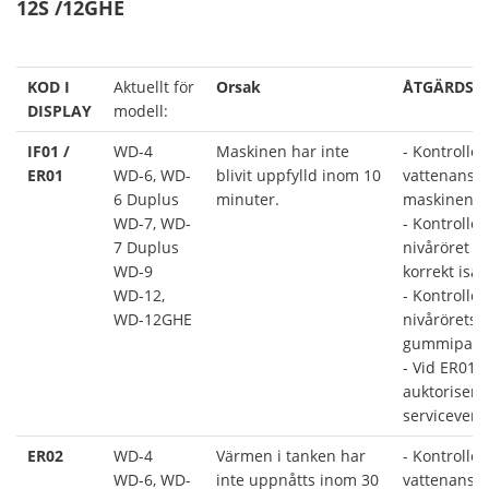
12S /12GHE
KOD I
Aktuellt för
Orsak
ÅTGÄRDSF
DISPLAY
modell:
IF01 /
WD-4
Maskinen har inte
- Kontroller
ER01
WD-6, WD-
blivit uppfylld inom 10
vattenanslu
6 Duplus
minuter.
maskinen ä
WD-7, WD-
- Kontroller
7 Duplus
nivåröret ä
WD-9
korrekt isatt
WD-12,
- Kontroller
WD-12GHE
nivårörets
gummipackn
- Vid ER01, 
auktorisera
serviceverk
ER02
WD-4
Värmen i tanken har
- Kontroller
WD-6, WD-
inte uppnåtts inom 30
vattenansl