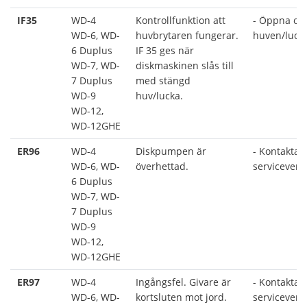
IF35
WD-4
Kontrollfunktion att
- Öppna oc
WD-6, WD-
huvbrytaren fungerar.
huven/luck
6 Duplus
IF 35 ges när
WD-7, WD-
diskmaskinen slås till
7 Duplus
med stängd
WD-9
huv/lucka.
WD-12,
WD-12GHE
ER96
WD-4
Diskpumpen är
- Kontakta 
WD-6, WD-
överhettad.
serviceverk
6 Duplus
WD-7, WD-
7 Duplus
WD-9
WD-12,
WD-12GHE
ER97
WD-4
Ingångsfel. Givare är
- Kontakta 
WD-6, WD-
kortsluten mot jord.
serviceverk