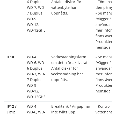
6 Duplus
Antalet diskar för
- Töm maski
WD-7, WD-
vattenbyte har
den på nytt
7 Duplus
uppnåtts.
- Se manua
WD-9
"väggen" s
WD-12,
användarma
WD-12GHE
mer informa
finns även 
Produkter p
hemsida.
IF10
WD-4
Veckostädningslarm
- Se manua
WD-6, WD-
om detta är aktiverat.
"väggen" s
6 Duplus
Antal diskar för
användarma
WD-7, WD-
veckostädning har
mer informa
7 Duplus
uppnåtts.
finns även 
WD-9
Produkter p
WD-12,
hemsida.
WD-12GHE
IF12 /
WD-4
Breaktank / Airgap har
- Kontroller
ER12
WD-6, WD-
inte fyllts upp.
vattenanslu