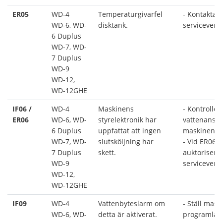
ER05
WD-4
Temperaturgivarfel
- Kontakta 
WD-6, WD-
disktank.
serviceverk
6 Duplus
WD-7, WD-
7 Duplus
WD-9
WD-12,
WD-12GHE
IF06 /
WD-4
Maskinens
- Kontroller
ER06
WD-6, WD-
styrelektronik har
vattenanslu
6 Duplus
uppfattat att ingen
maskinen ä
WD-7, WD-
slutsköljning har
- Vid ER06, 
7 Duplus
skett.
auktorisera
WD-9
serviceverk
WD-12,
WD-12GHE
IF09
WD-4
Vattenbyteslarm om
- Ställ mask
WD-6, WD-
detta är aktiverat.
programläge 