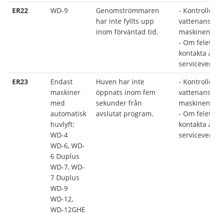
ER22
WD-9
Genomströmmaren
- Kontroller
har inte fyllts upp
vattenanslu
inom förväntad tid.
maskinen ä
- Om felet k
kontakta au
serviceverk
ER23
Endast
Huven har inte
- Kontroller
maskiner
öppnats inom fem
vattenanslu
med
sekunder från
maskinen är
automatisk
avslutat program.
- Om felet k
huvlyft:
kontakta au
WD-4
serviceverk
WD-6, WD-
6 Duplus
WD-7, WD-
7 Duplus
WD-9
WD-12,
WD-12GHE