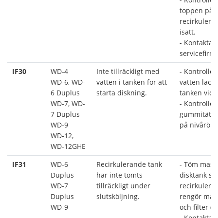
toppen på
recirkulera
isatt.
- Kontakta 
servicefirm
IF30
WD-4
Inte tillräckligt med
- Kontroller
WD-6, WD-
vatten i tanken för att
vatten läcke
6 Duplus
starta diskning.
tanken vid s
WD-7, WD-
- Kontroller
7 Duplus
gummitätni
WD-9
på nivåröre
WD-12,
WD-12GHE
IF31
WD-6
Recirkulerande tank
- Töm mask
Duplus
har inte tömts
disktank sa
WD-7
tillräckligt under
recirkulera
Duplus
slutsköljning.
rengör mask
WD-9
och filter (
- Kontakta 