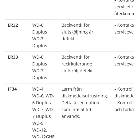
servicefirm
återkomme
ER32
WD-6
Backventil för
- Kontakta 
Duplus
slutsköljning är
serviceverk
WD-7
defekt.
Duplus
ER33
WD-6
Backventil för
- Kontakta 
Duplus
recirkulerande
serviceverk
WD-7
slutskölj defekt.
Duplus
IF34
WD-4
Larm från
- Kontrolle
WD-6, WD-
diskmedelsutrustning.
diskmedels
6 Duplus
Detta är en option
- Kontroller
WD-7, WD-
som inte alltid
och torkmed
7 Duplus
används.
WD-9
WD-12,
WD-12GHE