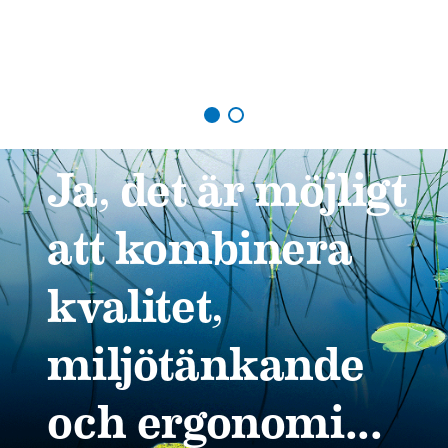
Ja, det är möjligt
att kombinera
kvalitet,
miljötänkande
och ergonomi...