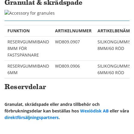
Granulat & skrädspade
FUNKTION
ARTIKELNUMMER
ARTIKELBENÄMN
RESERVGUMMIBAND
WD809.0907
SILIKONGUMMIS
8MM FÖR
8MM/60 RÖD
FASTSPÄNNARE
RESERVGUMMIBAND
WD809.0906
SILIKONGUMMIS
6MM
6MM/60 RÖD
Reservdelar
Granulat, skrädspade eller andra tillbehör och
förbrukningsdelar kan beställas hos
Wexiödisk AB
eller våra
direktförsäljningspartners
.