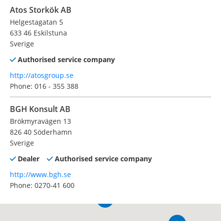
Atos Storkök AB
Helgestagatan 5
633 46 Eskilstuna
Sverige
Authorised service company
http://atosgroup.se
Phone: 016 - 355 388
BGH Konsult AB
Brökmyravägen 13
826 40 Söderhamn
Sverige
Dealer
Authorised service company
http://www.bgh.se
Phone: 0270-41 600
Fax: 0270-14 466
BLM Kyl & Storkök AB