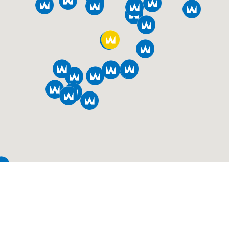
Järnvägsgatan 91
245 34 Staffanstorp
Sverige
Dealer
Authorised service company
http://www.hna.nu
Phone: 040-91 10 40
Bravida Sverige AB
Gullbernavägen 1D
371 43 Karlskrona
Sverige
Dealer
Authorised service company
http://www.lr-installation.se
Phone: 0455-331869
Fax: 0455-331859
Bravida Sverige AB
Farhultsvägen 396