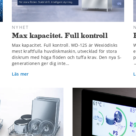
NYHET
Max kapacitet. Full kontroll
Max kapacitet. Full kontroll. WD-12S är Wexiödisks
W
mest kraftfulla huvdiskmaskin, utvecklad för stora
e
diskrum med höga flöden och tuffa krav. Den nya S-
p
generationen ger dig inte...
Läs mer
L