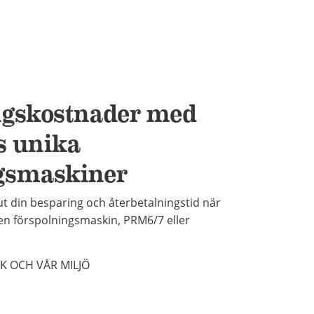
ngskostnader med
s unika
ngsmaskiner
ut din besparing och återbetalningstid när
i en förspolningsmaskin, PRM6/7 eller
K OCH VÅR MILJÖ