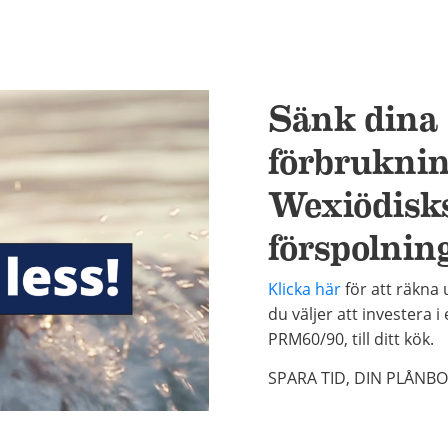
Sänk dina
förbrukni
Wexiödisk
förspolni
Klicka här
för att räkna 
du väljer att investera 
PRM60/90, till ditt kök.
SPARA TID, DIN PLÅNBO