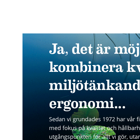
Ja, det är möjl
kombinera kva
miljötänkand
ergonomi...
Sedan vi grundades 1972 har vår fil
med fokus på kvalitet och hållbarh
utgångspunkten för allt vi gör, utan