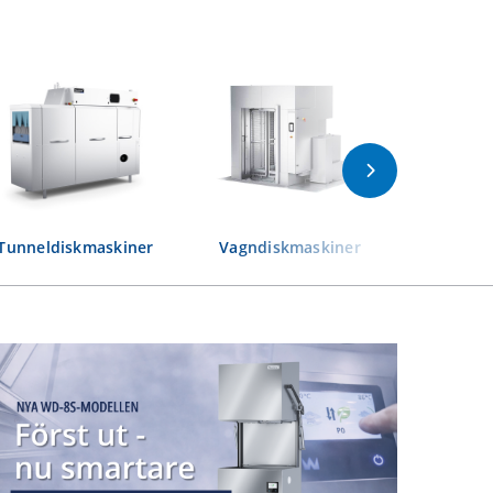
Tunneldiskmaskiner
Vagndiskmaskiner
Banddi