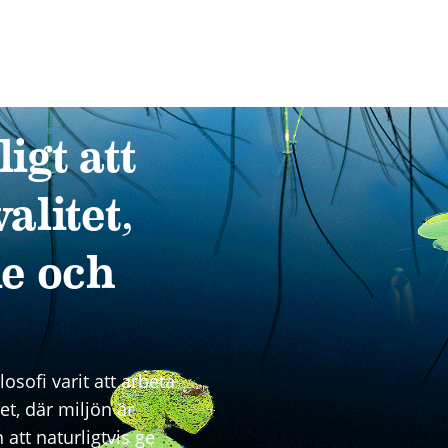
igt att
litet,
e och
osofi varit att arbeta
et, där miljön är
 att naturligtvis ge