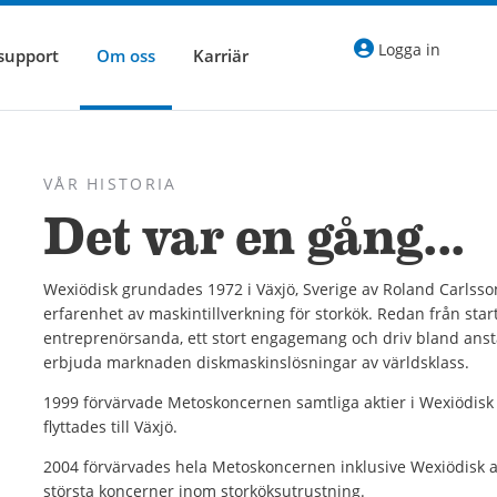
Logga in
 support
Om oss
Karriär
VÅR HISTORIA
Det var en gång...
Wexiödisk grundades 1972 i Växjö, Sverige av Roland Carlsso
erfarenhet av maskintillverkning för storkök. Redan från star
entreprenörsanda, ett stort engagemang och driv bland anst
erbjuda marknaden diskmaskinslösningar av världsklass.
1999 förvärvade Metoskoncernen samtliga aktier i Wexiödis
flyttades till Växjö.
2004 förvärvades hela Metoskoncernen inklusive Wexiödisk a
största koncerner inom storköksutrustning.