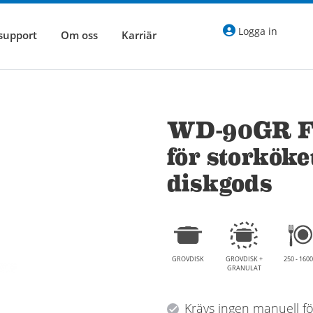
Logga in
 support
Om oss
Karriär
WD-90GR F
för storkök
diskgods
GROVDISK
GROVDISK +
250 - 1600
GRANULAT
Krävs ingen manuell fö