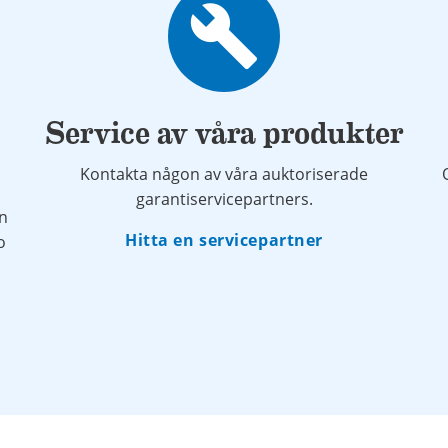
build
Service av våra produkter
Kontakta någon av våra auktoriserade
garantiservicepartners.
ån
Hitta en servicepartner
o