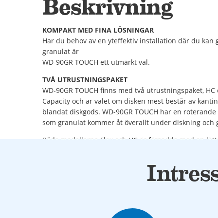
Beskrivning
KOMPAKT MED FINA LÖSNINGAR
Har du behov av en yteffektiv installation där du ka
granulat är
WD-90GR TOUCH ett utmärkt val.
TVÅ UTRUSTNINGSPAKET
WD-90GR TOUCH finns med två utrustningspaket, HC oc
Capacity och är valet om disken mest består av kantine
blandat diskgods. WD-90GR TOUCH har en roterande kor
som granulat kommer åt överallt under diskning och g
Båda modellerna Flex och HC är försedda med en lätt
TOUCH, som vägleder användaren genom hela diskpr
Intres