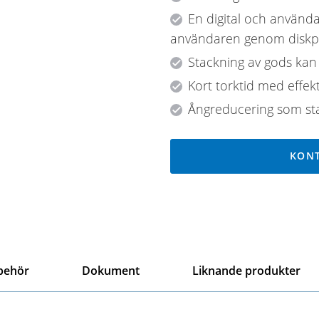
En digital och använd
användaren genom diskp
Stackning av gods kan
Kort torktid med effekt
Ångreducering som st
KONT
lbehör
Dokument
Liknande produkter