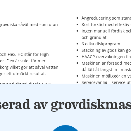
Ångreducering som stan
n grovdiska såväl med som utan
Kort torktid med effekti
Ingen manuell fördisk oc
och granulat
6 olika diskprogram
Stackning av gods kan gö
h Flex. HC står för High
HAACP-övervakningen fin
r. Flex är valet för mer
Maskinen är försedd med 
g vilket gör att såväl vatten
då lätt åt längst in i mas
er ett utmärkt resultat.
Maskinen möjliggör en yte
Servicevänlig – service ut
använd digital display, WD-
ocessen.
serad av grovdiskma