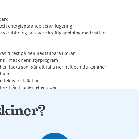
dard
v och energisparande centrifugering
h skrubbning tack vare kraftig spolning med vatten
ras direkt på den nedfällbara luckan
ns i maskinens styrprogram
en lucka som går att fälla ner helt och du kommer
kinen
ffektiv installation
förs från fronten eller sidan
skiner?