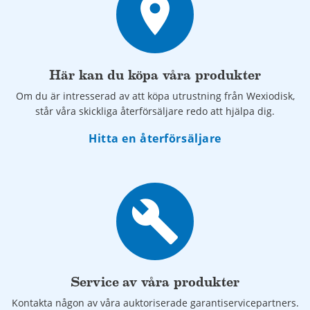
place
dagen
Djupa och lättillgängliga silkorgar håller diskvattnet rent
längre
Självtömmande pumpar i disk- och sköljzoner
Effektiv värmeåtervinning med ECO-FLOW
Här kan du köpa våra produkter
Anpassade tillbehör som exempelvis sorteringsbänkar,
Om du är intresserad av att köpa utrustning från Wexiodisk,
kedjetransportörer och kurvor
står våra skickliga återförsäljare redo att hjälpa dig.
Unik korgmatning där operatören kan styra kontakttid
såväl som kapacitet beroende på diskgodsets
Hitta en återförsäljare
smutsighet.
Flera modeller med kapacitet 70 - 250 korgar per timme.
build
Service av våra produkter
Kontakta någon av våra auktoriserade garantiservicepartners.