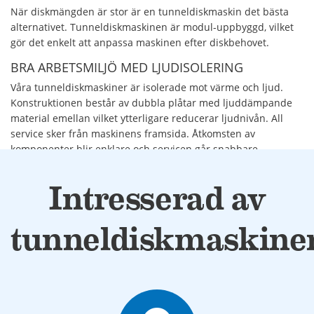
När diskmängden är stor är en tunneldiskmaskin det bästa
alternativet. Tunneldiskmaskinen är modul-uppbyggd, vilket
gör det enkelt att anpassa maskinen efter diskbehovet.
BRA ARBETSMILJÖ MED LJUDISOLERING
Våra tunneldiskmaskiner är isolerade mot värme och ljud.
Konstruktionen består av dubbla plåtar med ljuddämpande
material emellan vilket ytterligare reducerar ljudnivån. All
service sker från maskinens framsida. Åtkomsten av
komponenter blir enklare och servicen går snabbare.
DIGITAL DISPLAY WD-TOUCH
Intresserad av
WD-TOUCH är en lättanvänd, digital display som vägleder dig
genom hela diskprocessen. Här ställer du in kontakttid
(disktid), får överblick över hela diskprocessen samt kan
tunneldiskmaskine
enkelt byta språk. Navigeringen mellan olika menyer är enkel
och kan görasnär du bär skyddshandskar.
Diskarmar i rostfritt stål
Maskinens luckor är avtagbara och lätta att rengöra
Reglage som tömmer alla tankar när man är klar för