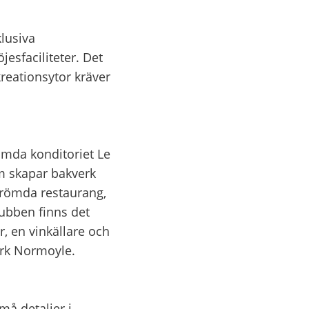
klusiva
esfaciliteter. Det
reationsytor kräver
ömda konditoriet Le
am skapar bakverk
römda restaurang,
lubben finns det
, en vinkällare och
ark Normoyle.
må detaljer i