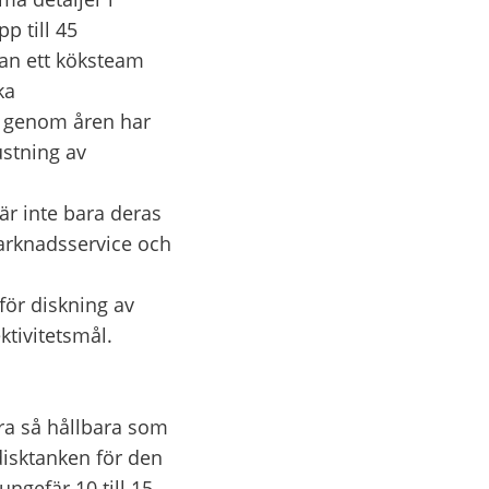
p till 45
 han ett köksteam
ka
t genom åren har
ustning av
 är inte bara deras
marknadsservice och
ör diskning av
ktivitetsmål.
vara så hållbara som
disktanken för den
ungefär 10 till 15