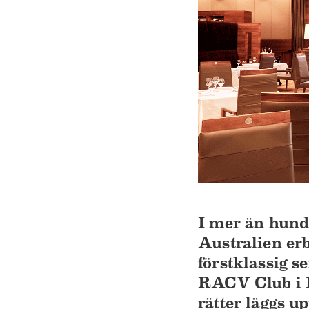
I mer än hundr
Australien er
förstklassig s
RACV Club i Me
rätter läggs u