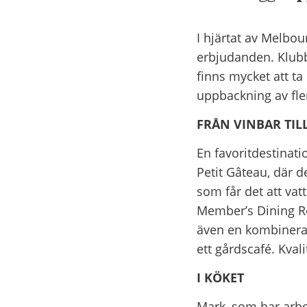
I hjärtat av Melbou
erbjudanden. Klubb
finns mycket att t
uppbackning av fle
FRÅN VINBAR TIL
En favoritdestinat
Petit Gâteau, där 
som får det att v
Member’s Dining Ro
även en kombinerad 
ett gårdscafé. Kva
I KÖKET
Mark, som har arbet