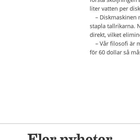
liter vatten per dis
– Diskmaskinen mi
stapla tallrikarna.
direkt, vilket elim
– Vår filosofi är m
för 60 dollar så må
Fler nyheter