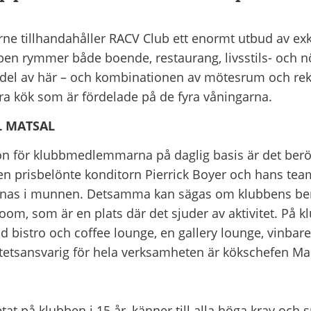
rne tillhandahåller RACV Club ett enormt utbud av ex
en rymmer både boende, restaurang, livsstils- och nöj
a del av här – och kombinationen av mötesrum och rek
ra kök som är fördelade på de fyra våningarna.
L MATSAL
ion för klubbmedlemmarna på daglig basis är det ber
den prisbelönte konditorn Pierrick Boyer och hans te
attnas i munnen. Detsamma kan sägas om klubbens be
om, som är en plats där det sjuder av aktivitet. På k
bistro och coffee lounge, en gallery lounge, vinbarer
litetsansvarig för hela verksamheten är kökschefen M
at på klubben i 15 år, känner till alla höga krav och s