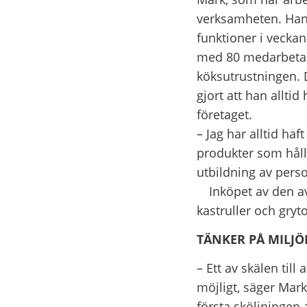
verksamheten. Han 
funktioner i veckan
med 80 medarbetare
köksutrustningen.
gjort att han alltid
företaget.
– Jag har alltid ha
produkter som håll
utbildning av pers
Inköpet av den ava
kastruller och gryto
TÄNKER PÅ MILJ
– Ett av skälen till
möjligt, säger Mark
första sköljningen a