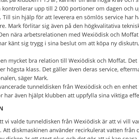
kontrollerar upp till 2 000 portioner om dagen och up
. Till sin hjälp för att leverera en sömlös service har
. Mark förlitar sig även på den högkvalitativa teknis
 Den nära arbetsrelationen med Wexiödisk och Moffa
 har känt sig trygg i sina beslut om att köpa ny diskutr
ft en mycket bra relation till Wexiödisk och Moffat. Det
er högsta klass. Det gäller även deras service, efter
onalen, säger Mark.
ncerade tunneldisken från Wexiödisk och en enhet f
r har även hjälpt klubben att uppfylla sina viktiga effe
ÖN
 att vi valde tunneldisken från Wexiödisk är att vi vill 
. Att diskmaskinen använder recirkulerat vatten från 
v disken är ett stort plus och det gör att vi kan spara 