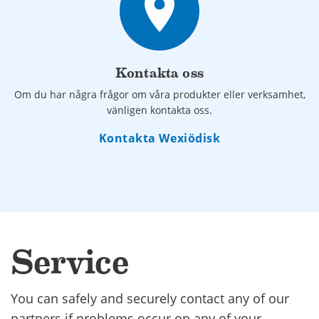
place
Kontakta oss
Om du har några frågor om våra produkter eller verksamhet,
vänligen kontakta oss.
Kontakta Wexiödisk
Service
You can safely and securely contact any of our
partners if problems occur on any of your