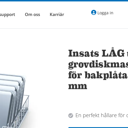
Logga in
 support
Om oss
Karriär
Insats LÅG t
grovdiskma
för bakplåta
mm
En perfekt hållare för 