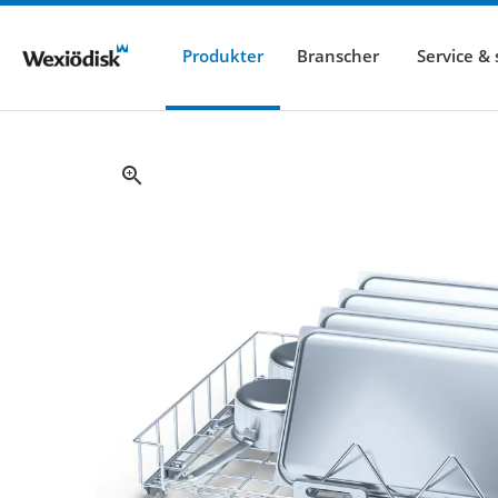
Produkter
Branscher
Service &
zoom_in
zoom_in