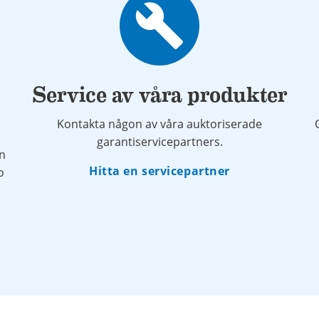
build
Service av våra produkter
Kontakta någon av våra auktoriserade
garantiservicepartners.
ån
Hitta en servicepartner
o