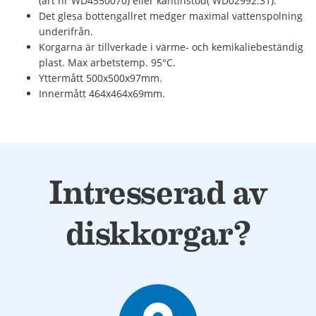
(art nr WD4550070) eller kantinstöd( WD02992.31).
Det glesa bottengallret medger maximal vattenspolning
underifrån.
Korgarna är tillverkade i värme- och kemikaliebeständig
plast. Max arbetstemp. 95°C.
Yttermått 500x500x97mm.
Innermått 464x464x69mm.
Intresserad av
diskkorgar?