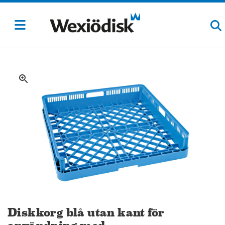
zoom_in
Diskkorg blå utan kant för