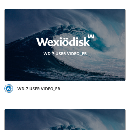
WD-7 USER VIDEO_FR
WD-7 USER VIDEO_FR